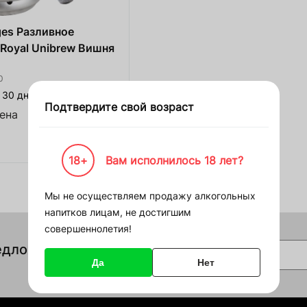
ние для Пивоварни
ges Разливное
ежда и спорт
 Royal Unibrew Вишня
лодки
л
Войти
Зарегистрироваться
0
и
 30 дней
Подтвердите свой возраст
з дерева
ена
Смотреть
 корзину
ние HoReCa
18+
Вам исполнилось 18 лет?
Войти
) на сумму
00 000 ₴
ство
Мы не осуществляем продажу алкогольных
Восстановить пароль
напитков лицам, не достигшим
должить покупки
совершеннолетия!
Восстановить
Или войдите с помощью
едложения
ковка
E-mail
социальных сетей
Да
Нет
Google