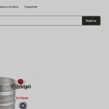
вка и оплата
Гарантия
Найти
 и Сидрарии
о Брендам
питания
лодильные Горки
дрожжи
 и аксесуары
ие