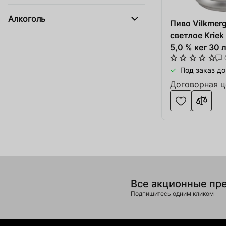
Оборудова
Купить сайт
Алкоголь
Пиво Vilkmer
Обувь, од
Apple Service
светлое Kriek
Катера и 
5,0 % кег 30 
Ингредиенты для Пива и Виски
Солодовн
Под заказ до
Изделия и
Договорная ц
Товар добавлен в
Оборудова
Service
В корзине
0
товары(ов
Производ
SOFT.ua
Оформить
Про
Все акционные пр
Тара и упа
Подпишитесь одним кликом