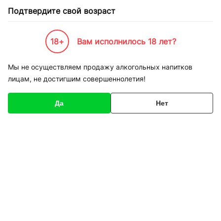
Подтвердите свой возраст
18+
Вам исполнилось 18 лет?
Каталог товаров
К-Бренды
Пивоварни и Сидрарии
Bitburger
Мы не осуществляем продажу алкогольных напитков
лицам, не достигшим совершеннолетия!
Bitburger
Да
Нет
Фильтры
Сортировка
Пиво Bitburger Premium
Пиво Konig Pilsener 11,3
Pils 12,5 % светлое
% светлое Кениг