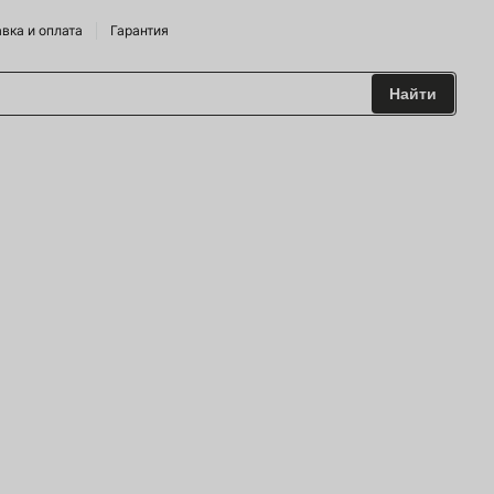
вка и оплата
Гарантия
Найти
 и Сидрарии
о Брендам
питания
лодильные Горки
дрожжи
 и аксесуары
ие