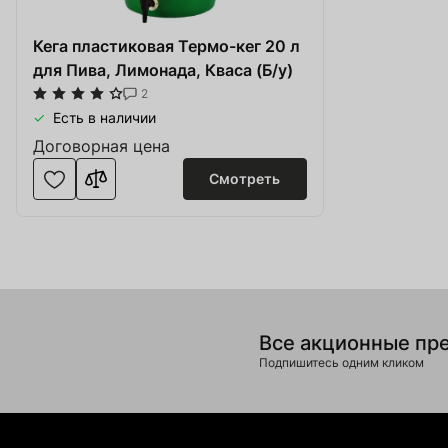
Оборудова
Купить сайт
Кега пластиковая Термо-кег 20 л
Обувь, од
для Пива, Лимонада, Кваса (Б/у)
Apple Service
Катера и 
2
Ингредиенты для Пива и Виски
Есть в наличии
Солодовн
Договорная цена
Изделия и
Смотреть
Товар добавлен в
Оборудова
Service
В корзине
0
товары(ов
Производ
Оформить
Про
SOFT.ua
Все акционные пр
Подпишитесь одним кликом
Тара и упа