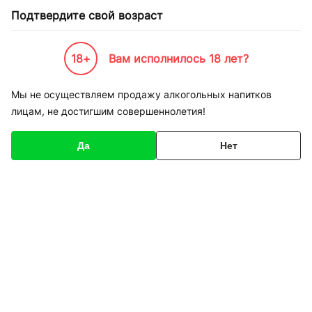
Подтвердите свой возраст
18+
Вам исполнилось 18 лет?
Каталог товаров
К-Бренды
Напитки по Брендам
Alcohol Killer
Мы не осуществляем продажу алкогольных напитков
лицам, не достигшим совершеннолетия!
Alcohol Killer
Да
Нет
Сортировка
Alcohol Killer Lemon
безалкогольный