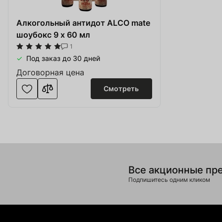
Оборудова
Купить сайт
Алкогольный антидот ALCO mate
Обувь, од
шоубокс 9 х 60 мл
Apple Service
Катера и 
1
Ингредиенты для Пива и Виски
Под заказ до 30 дней
Солодовн
Договорная цена
Изделия и
Смотреть
Товар добавлен в
Оборудова
Service
В корзине
0
товары(ов
Производ
Оформить
Про
SOFT.ua
Все акционные пр
Подпишитесь одним кликом
Тара и упа