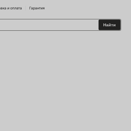
вка и оплата
Гарантия
Найти
 и Сидрарии
о Брендам
питания
лодильные Горки
дрожжи
 и аксесуары
ие