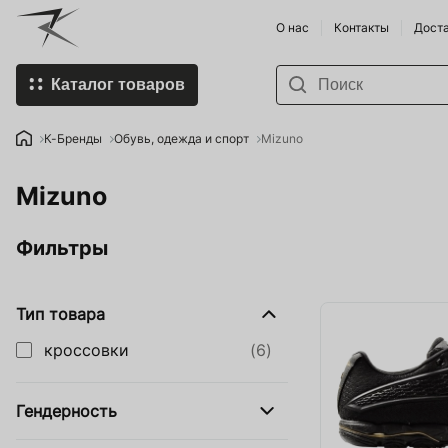
О нас
Контакты
Доста
Каталог товаров
К-Бренды
Пивоварни
К-Бренды
Обувь, одежда и спорт
Mizuno
Купить Пивоварню и
Виноделы
Mizuno
комплектующие
Напитки п
Спорт-товары
Фильтры
Продукты 
Напитки
Умка - Хо
Тип товара
Food Store
Хмеля и 
кроссовки
(6)
Organic Farming
Смартфоны
Мобильные гаджеты
Гендерность
Земледел
HoReCa SHOP