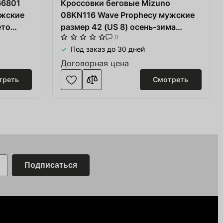
66801
Кроссовки беговые Mizuno
Перейти в корзину
ужские
08KN116 Wave Prophecy мужские
ето
размер 42 (US 8) осень-зима
0
иль/
серый
Под заказ до 30 дней
Договорная цена
треть
Смотреть
Подписаться