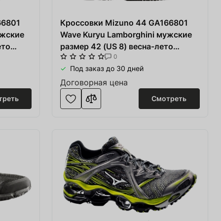
66801
Кроссовки Mizuno 44 GA166801
ужские
Wave Kuryu Lamborghini мужские
ето
размер 42 (US 8) весна-лето
0
иль/
чёрные/серые сетка/текстиль/
Под заказ до 30 дней
резина
Договорная цена
треть
Смотреть