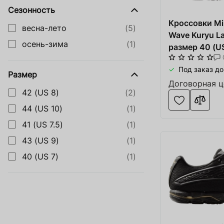
Оборудова
Сезонность
Купить сайт
Кроссовки Mi
Обувь, од
весна-лето
(5)
Apple Service
Wave Kuryu L
Катера и 
осень-зима
(1)
размер 40 (US
Ингредиенты для Пива и Виски
чёрные/серые
Солодовн
Под заказ до
резина
Размер
Изделия и
Договорная ц
42 (US 8)
(2)
Оборудова
44 (US 10)
(1)
Service
41 (US 7.5)
(1)
43 (US 9)
(1)
Производ
40 (US 7)
(1)
SOFT.ua
Тара и упа
Товар добавлен в