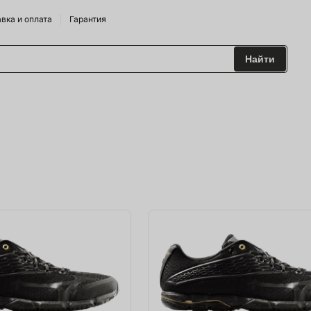
вка и оплата
Гарантия
Найти
 и Сидрарии
о Брендам
питания
лодильные Горки
дрожжи
 и аксесуары
ие