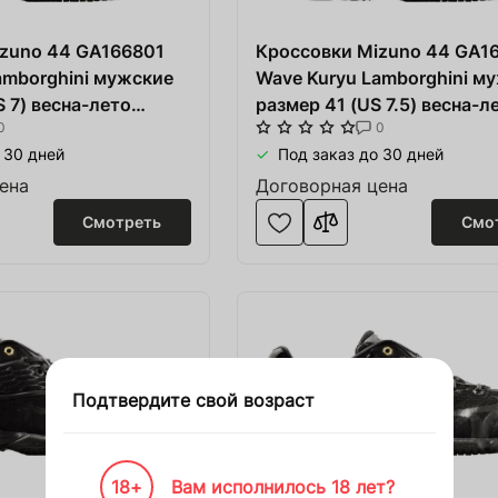
ние для Пивоварни
zuno 44 GA166801
ежда и спорт
Кроссовки Mizuno 44 GA1
amborghini мужские
Wave Kuryu Lamborghini м
лодки
 7) весна-лето
размер 41 (US 7.5) весна-л
0
0
 сетка/текстиль/
чёрные/серые сетка/текст
и
 30 дней
Под заказ до 30 дней
резина
з дерева
ена
Договорная цена
Смотреть
Смо
ние HoReCa
ство
Войти
Зарегистрироваться
Подтвердите свой возраст
ковка
 корзину
18+
Вам исполнилось 18 лет?