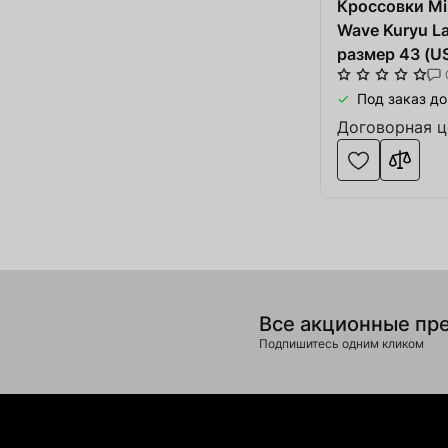
Кроссовки Mi
В корзине
0
товары(ов
Wave Kuryu L
размер 43 (US
чёрные/серые
Оформить
Про
Под заказ до
резина
Договорная ц
Все акционные пр
Подпишитесь одним кликом