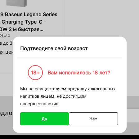
ние для Пивоварни
ежда и спорт
B Baseus Legend Series
 Charging Type-C -
лодки
0W 2 м быстрая
Войти
Зарегистрироваться
0
 чёрный
и
з до 30 дней
Подтвердите свой возраст
з дерева
я цена
Смотреть
 корзину
ние HoReCa
18+
Вам исполнилось 18 лет?
Войти
) на сумму
00 000 ₴
ство
Мы не осуществляем продажу алкогольных
Восстановить пароль
напитков лицам, не достигшим
должить покупки
совершеннолетия!
Восстановить
Или войдите с помощью
едложения
ковка
E-mail
социальных сетей
Да
Нет
Google