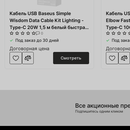
Оборудова
Купить сайт
Кабель USB Baseus Simple
Обувь, од
Кабель US
Wisdom Data Cable Kit Lighting -
Apple Service
Elbow Fast
Катера и 
Type-C 20W 1,5 м белый быстрая
Type-C 10
Ингредиенты для Пива и Виски
0
зарядка 2 шт
зарядка -
Солодовн
Под заказ до 30 дней
Под зака
Изделия и
Договорная цена
Договорна
Смотреть
Товар добавлен в
Оборудова
Service
В корзине
0
товары(ов
Производ
SOFT.ua
Оформить
Про
Все акционные пр
Тара и упа
Подпишитесь одним кликом