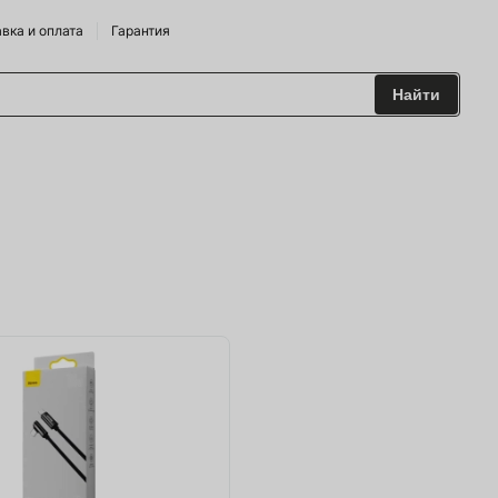
вка и оплата
Гарантия
Найти
 и Сидрарии
о Брендам
питания
лодильные Горки
дрожжи
 и аксесуары
ие