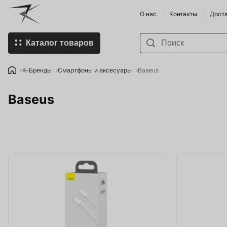
О нас
Контакты
Доста
Каталог товаров
К-Бренды
Пивоварни
К-Бренды
Смартфоны и аксесуары
Baseus
Купить Пивоварню и
Виноделы
Baseus
комплектующие
Напитки п
Спорт-товары
Продукты 
Напитки
Умка - Хо
Food Store
Хмеля и 
Organic Farming
Смартфоны
Мобильные гаджеты
Земледел
HoReCa SHOP