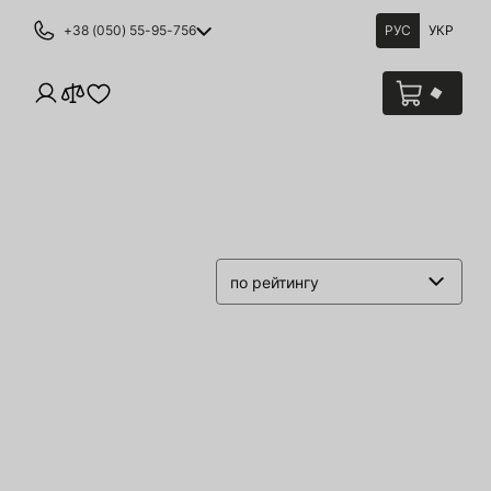
+38 (050) 55-95-756
РУС
УКР
по рейтингу