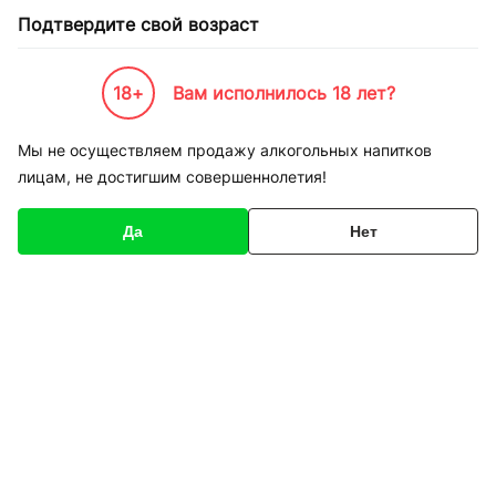
Подтвердите свой возраст
18+
Вам исполнилось 18 лет?
Каталог товаров
К-Бренды
Пивоварни и Сидрарии
Wells & Young's
Мы не осуществляем продажу алкогольных напитков
лицам, не достигшим совершеннолетия!
Wells & Young's
Да
Нет
Сортировка
Пиво Bombardier
Пиво Courage Directors
красное Wells 0,5 л
янтарное Premium Ale