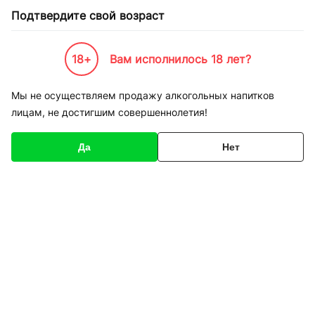
Подтвердите свой возраст
18+
Вам исполнилось 18 лет?
Каталог товаров
К-Бренды
Напитки по Брендам
Golden Keg: Royal Fruit Garden - 
Мы не осуществляем продажу алкогольных напитков
лицам, не достигшим совершеннолетия!
Golden Keg: Royal Fruit Garden -
Золотоноша
Да
Нет
Сортировка
Лимонад разливной
Тархун разливной