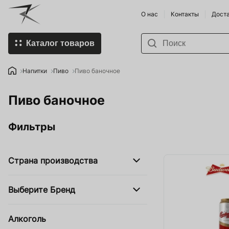
О нас
Контакты
Доста
Каталог товаров
К-Бренды
Пивоварни
Напитки
Пиво
Пиво баночное
Купить Пивоварню и
Виноделы
Пиво баночное
комплектующие
Напитки п
Спорт-товары
Фильтры
Продукты 
Напитки
Умка - Хо
Страна производства
Food Store
Хмеля и 
Organic Farming
Выберите Бренд
Смартфоны
Мобильные гаджеты
Земледел
Алкоголь
HoReCa SHOP