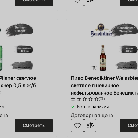
Pilsner светлое
Пиво Benediktiner Weissbie
снер 0,5 л ж/б
светлое пшеничное
нефильрованное Бенедикт
0
0
алк. 5,4 % стекло 0,33 л
ии
Есть в наличии
ена
Договорная цена
Смотреть
Смо