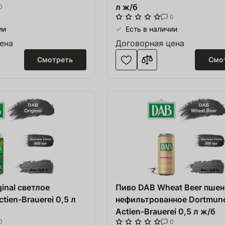
л ж/б
0
0
ии
Есть в наличии
ена
Договорная цена
Смотреть
Смо
inal светлое
Пиво DAB Wheat Beer пше
tien-Brauerei 0,5 л
нефильтрованное Dortmun
Actien-Brauerei 0,5 л ж/б
0
0