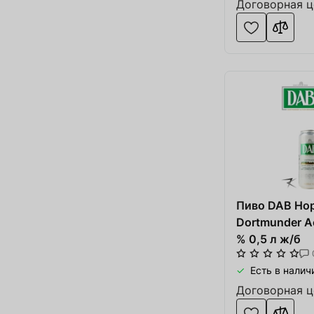
Договорная ц
Оформить
Про
Пиво DAB Hop
Dortmunder Ac
% 0,5 л ж/б
Есть в налич
Договорная ц