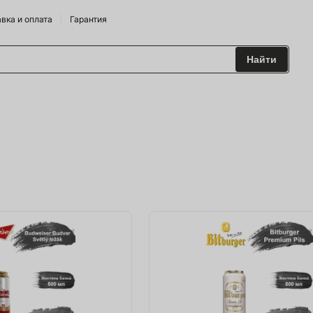
вка и оплата
Гарантия
Найти
 и Сидрарии
о Брендам
питания
лодильные Горки
дрожжи
 и аксесуары
ие