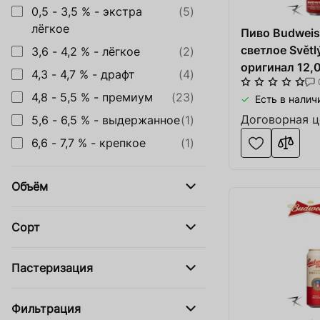
Оборудова
0,5 - 3,5 % - экстра
(5)
Купить сайт
лёгкое
Пиво Budweise
Обувь, од
Apple Service
светлое Světl
3,6 - 4,2 % - лёгкое
(2)
Катера и 
оригинал 12,0
4,3 - 4,7 % - драфт
(4)
Ингредиенты для Пива и Виски
Солодовн
4,8 - 5,5 % - премиум
(23)
Есть в налич
Изделия и
Договорная ц
5,6 - 6,5 % - выдержанное
(1)
6,6 - 7,7 % - крепкое
(1)
Оборудова
Service
Объём
Производ
Сорт
SOFT.ua
Тара и упа
Пастеризация
Фильтрация