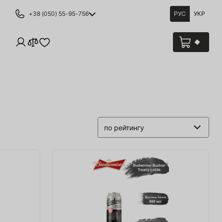
+38 (050) 55-95-756
РУС
УКР
по рейтингу