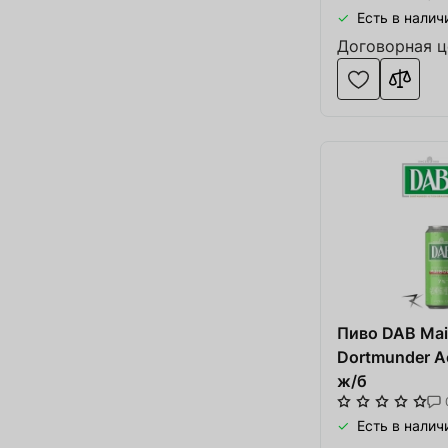
Есть в налич
Договорная ц
Пиво DAB Mai
Dortmunder Ac
Товар добавлен в
ж/б
Есть в налич
В корзине
0
товары(ов