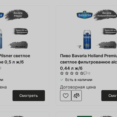
Pilsner светлое
Пиво Bavaria Holland Premi
е 0,5 л ж/б
светлое фильтрованное alc
0,44 л ж/б
0
0
ии
Есть в наличии
ена
Договорная цена
Смотреть
Смо