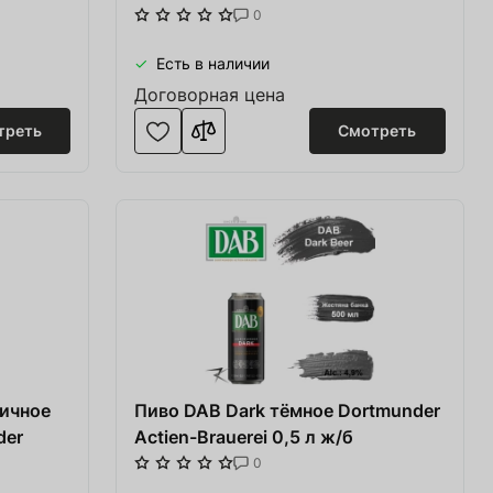
0
Есть в наличии
Договорная цена
треть
Смотреть
ничное
Пиво DAB Dark тёмное Dortmunder
der
Actien-Brauerei 0,5 л ж/б
0