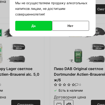
ена
Договорная цена
Мы не осуществляем продажу алкогольных
Восстановить пароль
напитков лицам, не достигшим
Смотреть
Смо
должить покупки
совершеннолетия!
Восстановить
Или войдите с помощью
социальных сетей
Да
Нет
Google
Зарегистрироваться
py Lager светлое
Пиво DAB Original светлое
tien-Brauerei alc. 5,0
Dortmunder Actien-Brauerei
ж/б
0
0
ии
Есть в наличии
ена
Договорная цена
Смотреть
Смо