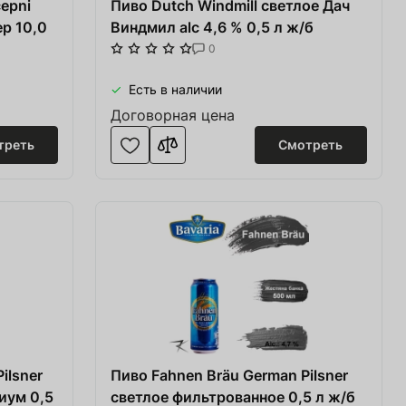
epni
Пиво Dutch Windmill светлое Дач
р 10,0
Виндмил alc 4,6 % 0,5 л ж/б
0
Есть в наличии
Договорная цена
треть
Смотреть
ilsner
Пиво Fahnen Bräu German Pilsner
иум 0,5
светлое фильтрованное 0,5 л ж/б