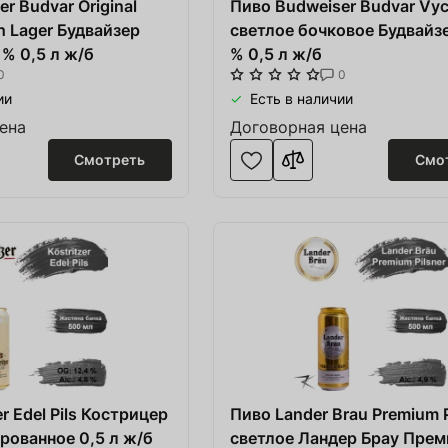
r Budvar Original
Пиво Budweiser Budvar Vyc
h Lager Будвайзер
светлое бочковое Будвайзе
 % 0,5 л ж/б
% 0,5 л ж/б
0
0
ии
Есть в наличии
ена
Договорная цена
Смотреть
Смо
er Edel Pils Кострицер
Пиво Lander Brau Premium P
рованное 0,5 л ж/б
светлое Ландер Брау Прем