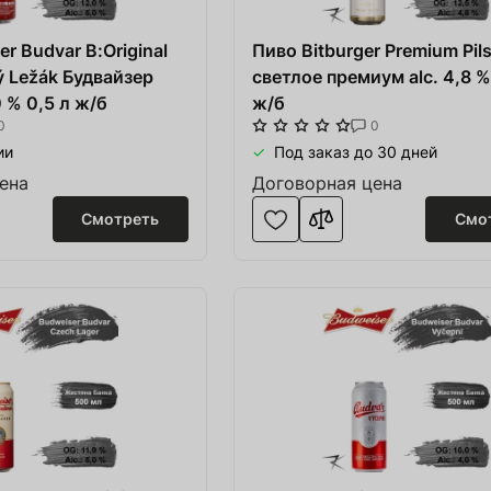
ние для Пивоварни
r Budvar B:Original
ежда и спорт
Пиво Bitburger Premium Pils
ý Ležák Будвайзер
светлое премиум alc. 4,8 %
лодки
 % 0,5 л ж/б
ж/б
0
0
и
ии
Под заказ до 30 дней
з дерева
ена
Договорная цена
Смотреть
Смо
ние HoReCa
ство
ковка