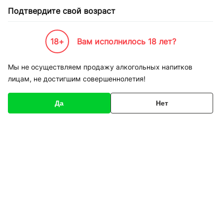
Подтвердите свой возраст
18+
Вам исполнилось 18 лет?
Каталог товаров
К-Бренды
Пивоварни и Сидрарии
Puntigamer
Мы не осуществляем продажу алкогольных напитков
лицам, не достигшим совершеннолетия!
Puntigamer
Да
Нет
Сортировка
Пиво Puntigamer Helles
Vollbier светлое