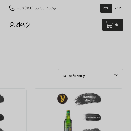
+38 (050) 55-95-756
РУС
УКР
по рейтингу