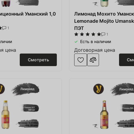
ние для Пивоварни
ежда и спорт
иционный Уманский 1,0
Лимонад Мохито Уманс
Lemonade Mojito Umansk
лодки
ПЭТ
1
1
и
аличии
Есть в наличии
з дерева
я цена
Договорная цена
Смотреть
См
ние HoReCa
ство
ковка