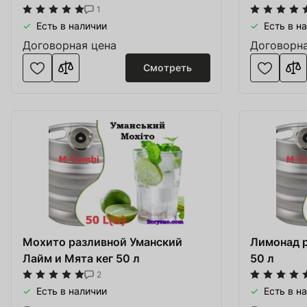
1
Есть в наличии
Есть в н
Договорная цена
Договорна
Смотреть
Товар добавлен в
В корзине
0
товары(ов
Мохито разливной Уманский
Лимонад р
Лайм и Мята кег 50 л
50 л
Оформить
Про
2
Есть в наличии
Есть в н