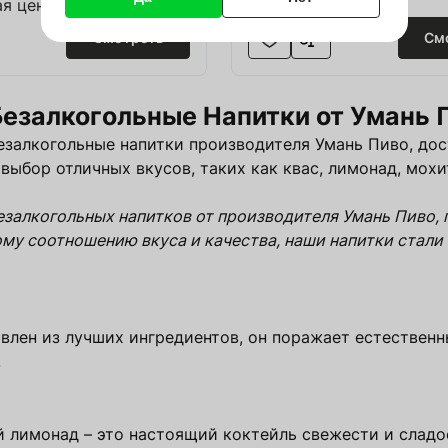
я цена
Договорная цена
Google
Смотреть
См
Безалкогольные Напитки от Умань 
Зарегистрироваться
езалкогольные напитки производителя Умань Пиво, дос
выбор отличных вкусов, таких как квас, лимонад, мохи
залкогольных напитков от производителя Умань Пиво, 
ому соотношению вкуса и качества, наши напитки ста
овлен из лучших ингредиентов, он поражает естествен
.
й лимонад – это настоящий коктейль свежести и сладо