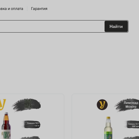
вка и оплата
Гарантия
Найти
 и Сидрарии
о Брендам
питания
лодильные Горки
дрожжи
 и аксесуары
ие