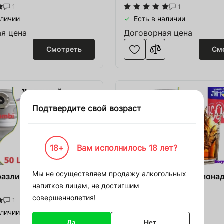
1
1
аличии
Есть в наличии
я цена
Договорная цена
Смотреть
См
Войти
Зарегистрироваться
Подтвердите свой возраст
 корзину
18+
Вам исполнилось 18 лет?
Войти
) на сумму
00 000 ₴
Мы не осуществляем продажу алкогольных
азливной Уманский кег
Кола разливная Лимона
Восстановить пароль
напитков лицам, не достигшим
Уманский кег 50 л
должить покупки
совершеннолетия!
1
1
Восстановить
Или войдите с помощью
аличии
Есть в наличии
социальных сетей
Да
Нет