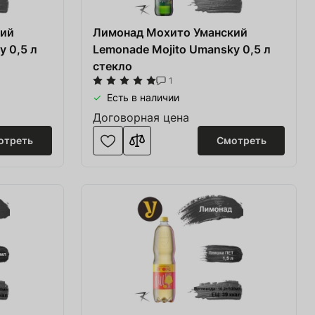
кий
Лимонад Мохито Уманский
y 0,5 л
Lemonade Mojito Umansky 0,5 л
стекло
1
Есть в наличии
Договорная цена
отреть
Смотреть