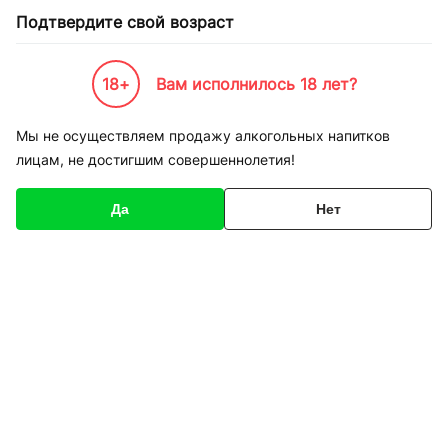
Подтвердите свой возраст
18+
Вам исполнилось 18 лет?
Каталог товаров
К-Бренды
Пивоварни и Сидрарии
Estrella Damm
Мы не осуществляем продажу алкогольных напитков
лицам, не достигшим совершеннолетия!
Estrella Damm
Да
Нет
Фильтры
Сортировка
Пиво Estrella Damm
Пиво Estrella Damm
Barcelona светлое 0,33
Barcelona светлое 0,5 л