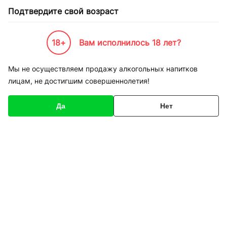
Подтвердите свой возраст
18+
Вам исполнилось 18 лет?
Каталог товаров
К-Бренды
Продукты питания
RIO
Мы не осуществляем продажу алкогольных напитков
лицам, не достигшим совершеннолетия!
RIO
Да
Нет
Фильтры
Сортировка
Грузди отборные в
Шампиньоны RIO
маринаде RIO 580 мл
маринованные 1450 г