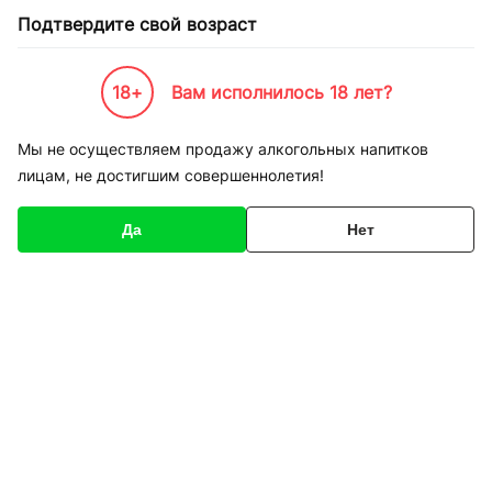
Подтвердите свой возраст
18+
Вам исполнилось 18 лет?
Каталог товаров
К-Бренды
Пивоварни и Сидрарии
Прикарпатская Пивная Мануфа
Мы не осуществляем продажу алкогольных напитков
лицам, не достигшим совершеннолетия!
Прикарпатская Пивная
Мануфактура
Да
Нет
Фильтры
Сортировка
Пиво Прикарпатская
Пиво Прикарпатская