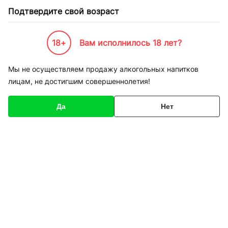
Подтвердите свой возраст
18+
Вам исполнилось 18 лет?
Каталог товаров
К-Бренды
Пивоварни и Сидрарии
Limburgse Witte
Мы не осуществляем продажу алкогольных напитков
лицам, не достигшим совершеннолетия!
Limburgse Witte
Да
Нет
Фильтры
Сортировка
Пиво Limburgse Witte
разливное светлое