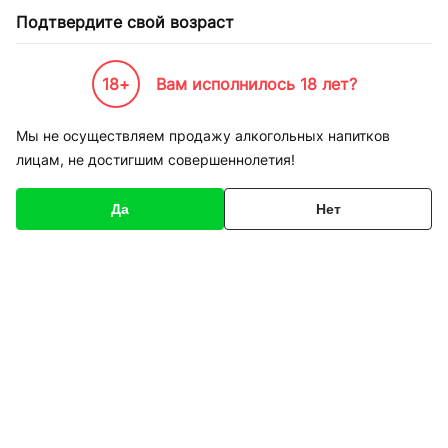
Подтвердите свой возраст
18+
Вам исполнилось 18 лет?
Каталог товаров
К-Бренды
Напитки по Брендам
Acqua Panna
Мы не осуществляем продажу алкогольных напитков
лицам, не достигшим совершеннолетия!
Acqua Panna
Да
Нет
Сортировка
Acqua Panna вода
Acqua Panna вода
минеральная
минеральная