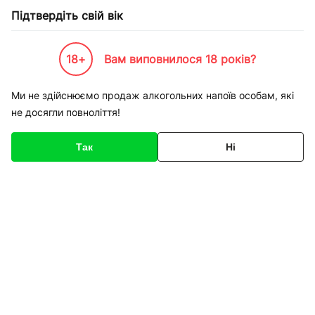
Підтвердіть свій вік
18+
Вам виповнилося 18 років?
Каталог товарів
К-Бренди
Пивоварні та Сидрариї
Vilkmerges
Ми не здійснюємо продаж алкогольних напоїв особам, які
не досягли повноліття!
Vilkmerges
Так
Ні
Фільтри
Сортування
Пиво Vilkmerges
Розливне світле Kriek