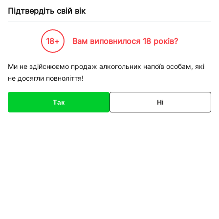
Підтвердіть свій вік
18+
Вам виповнилося 18 років?
Каталог товарів
Спорт-товари
Окуляри маски та трубки плавальні
Ми не здійснюємо продаж алкогольних напоїв особам, які
не досягли повноліття!
Окуляри маски та трубки
плавальні
Так
Ні
Фільтри
Сортування
Плавальні окуляри