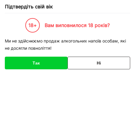
Підтвердіть свій вік
18+
Вам виповнилося 18 років?
Каталог товарів
К-Бренди
Напої по Брендам
Dr. Pepper
Ми не здійснюємо продаж алкогольних напоїв особам, які
не досягли повноліття!
Dr. Pepper
Так
Ні
Сортування
Dr. Pepper Canada Dry
Dr. Pepper Cherry
Ginger Ale Канада Драй
Доктор Пеппер Вишня