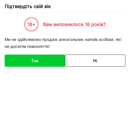
Підтвердіть свій вік
18+
Вам виповнилося 18 років?
Каталог товарів
Нопої
Пиво
Ми не здійснюємо продаж алкогольних напоїв особам, які
не досягли повноліття!
Пиво
Так
Ні
Пиво пляшкове
Пиво баночне