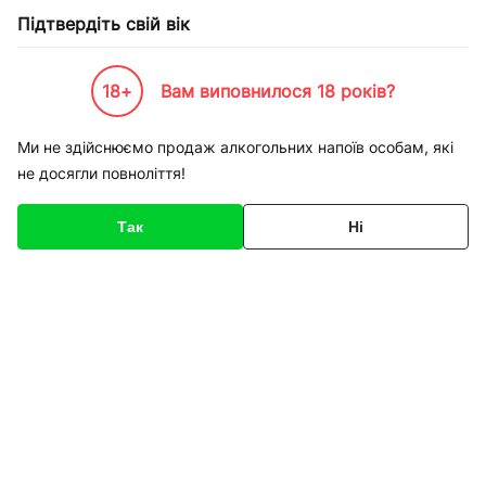
Підтвердіть свій вік
18+
Вам виповнилося 18 років?
Каталог товарів
К-Бренди
Напої по Брендам
Новотерська
Ми не здійснюємо продаж алкогольних напоїв особам, які
не досягли повноліття!
Новотерська
Так
Ні
Сортування
Лечебно-столовая
Лечебно-столовая
минеральная вода без
минеральная вода без