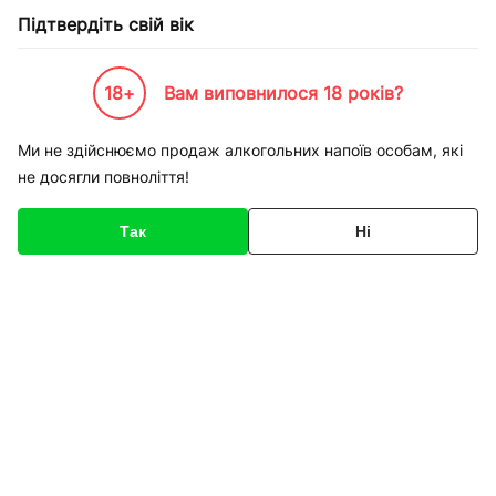
Підтвердіть свій вік
18+
Вам виповнилося 18 років?
Каталог товарів
К-Бренди
Тара та Пакування
Mika
Ми не здійснюємо продаж алкогольних напоїв особам, які
не досягли повноліття!
Mika
Так
Ні
Сортування
Корк ПЕТ 28 мм 4500
Корк ПЕТ 28 мм Mika
шт асотримент
5000 шт асотримент