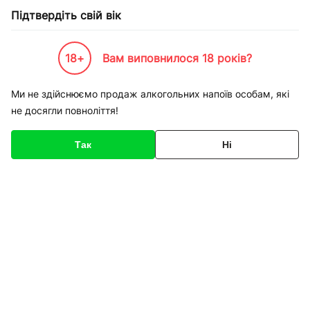
Підтвердіть свій вік
18+
Вам виповнилося 18 років?
Каталог товарів
Спорт-товари
Кеди
Ми не здійснюємо продаж алкогольних напоїв особам, які
не досягли повноліття!
Кеди
Так
Ні
Фільтри
Сортування
Кеди Puma 344351 02
Кеди Puma 344351 02
мокасини жіночі розмір
мокасини жіночі розмір