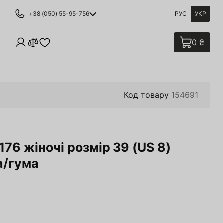
+38 (050) 55-95-756
РУС
УКР
0 ₴
Код товару
154691
176 жіночі розмір 39 (US 8)
а/гума