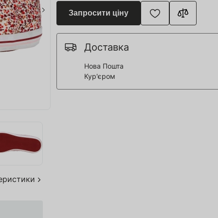
я для Пивоварні
Запросити ціну
ття та спорт
 човни
Доставка
Нова Пошта
Кур'єром
дерева
я HoReCa
тво
акування
теристики