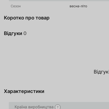
Сезон
весна-літо
Коротко про товар
Відгуки
0
За
Відгук
О
Характеристики
Країна виробництва
?