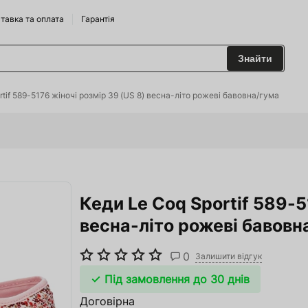
тавка та оплата
Гарантія
Знайти
 та Сидрариї
tif 589-5176 жіночі розмір 39 (US 8) весна-літо рожеві бавовна/гума
Брендам
харчування
Кеди Le Coq Sportif 589-5
одильні Горки
весна-літо рожеві бавовн
ріжджі
0
 та аксесуари
Залишити відгук
Під замовлення до 30 днів
ство
Договірна