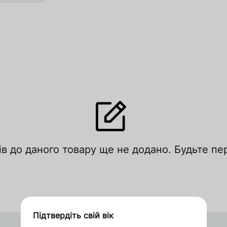
лишити відгук
ів до даного товару ще не додано. Будьте п
цініть за рейтингом
Увійти
Зареєструватися
Підтвердіть свій вік
Дякуємо за замовлення
Таїланд
Оформити замовлення в 1 клік