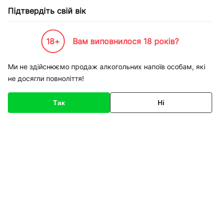
Підтвердіть свій вік
18+
Вам виповнилося 18 років?
Каталог товарів
К-Бренди
Одежа взуття та спорт
Le Coq Sportif
Кеди Le Coq Spor
Ми не здійснюємо продаж алкогольних напоїв особам, які
не досягли повноліття!
Код товару
154693
Про товар
Характеристики
Так
Ні
1
/
4