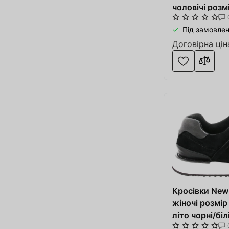
чоловічі розмі
літо бежеві/б
Під замовлен
Договірна цін
Кросівки New
жіночі розмір
літо чорні/бі
синтетика