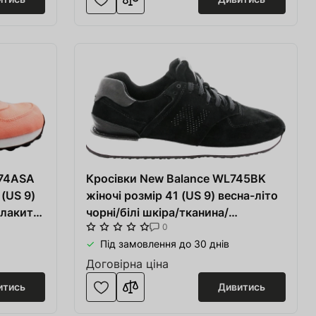
574ASA
Кросівки New Balance WL745BK
 (US 9)
жіночі розмір 41 (US 9) весна-літо
блакитні
чорні/білі шкіра/тканина/
0
синтетика
Під замовлення до 30 днів
Договірна ціна
итись
Дивитись