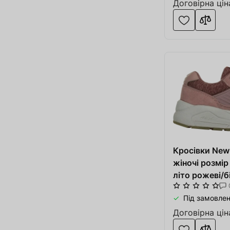
Договірна цін
Оформити
Про
Кросівки Ne
жіночі розмір
літо рожеві/б
тканина
Під замовлен
Договірна цін