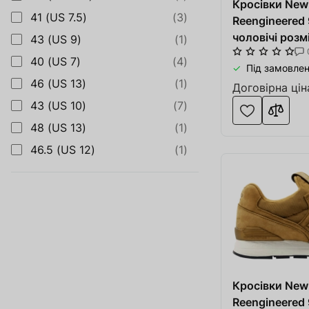
Кросівки New
41 (US 7.5)
(3)
Reengineered
чоловічі розм
43 (US 9)
(1)
літо бежеві/б
40 (US 7)
(4)
Під замовлен
46 (US 13)
(1)
Договірна цін
43 (US 10)
(7)
48 (US 13)
(1)
46.5 (US 12)
(1)
Кросівки New
Reengineered