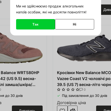
а
Договірна ціна
Відновити пароль
Ми не здійснюємо продаж алкогольних
Дивитись
Див
напоїв особам, які не досягли повноліття!
довжити покупки
Відновити
Або увійдіть за допомогою
Так
Ні
соціальних мереж
Google
Зареєструватись
w Balance WRT580HP
Кросівки New Balance MC
 42 (US 9.5) весна-
Vazee Coast V2 чоловічі ро
ілі замша/шкіра/
39.5 (US 7) весна-літо чорн
0
0
темно-сірі тканина
ня до 30 днів
Під замовлення до 30 днів
а
Договірна ціна
Дивитись
Див