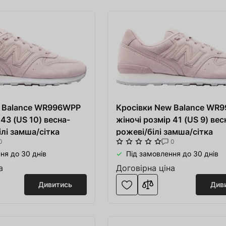
w Balance WR996WPP
Кросівки New Balance WR
 43 (US 10) весна-
жіночі розмір 41 (US 9) вес
ілі замша/сітка
рожеві/білі замша/сітка
0
0
ня до 30 днів
Під замовлення до 30 днів
а
Договірна ціна
Дивитись
Див