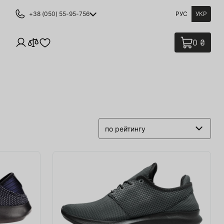
+38 (050) 55-95-756
РУС
УКР
0 ₴
по рейтингу