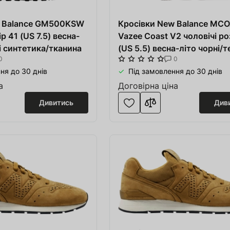
я для Пивоварні
w Balance GM500KSW
ття та спорт
Кросівки New Balance MC
р 41 (US 7.5) весна-
Vazee Coast V2 чоловічі ро
 човни
лі синтетика/тканина
(US 5.5) весна-літо чорні/
0
0
сірі тканина
ня до 30 днів
Під замовлення до 30 днів
дерева
а
Договірна ціна
Дивитись
Див
я HoReCa
тво
акування