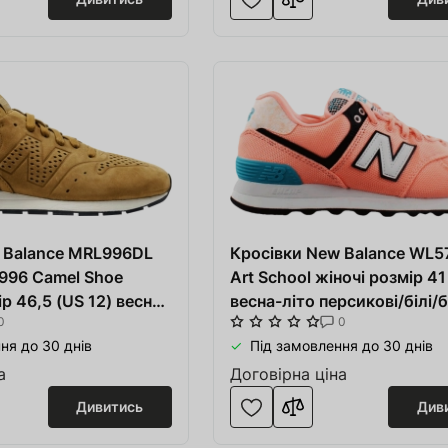
 Balance MRL996DL
Кросівки New Balance WL
 996 Camel Shoe
Art School жіночі розмір 41
ір 46,5 (US 12) весна-
весна-літо персикові/білі/
0
0
ілі шкіра/тканина
тканина/синтетика
ня до 30 днів
Під замовлення до 30 днів
а
Договірна ціна
Дивитись
Див