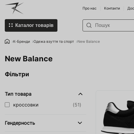
Про нас
Контакти
Дос
Каталог товарів
К-Бренди
Пивоварні
К-Бренди
Одежа взуття та спорт
New Balance
Придбати Пивоварню та
Винороби
New Balance
комплектуючі
Напої по 
Спорт-товари
Фільтри
Продукти 
Нопої
Умка - Хол
Тип товара
Food Store
Хміль та д
кроссовки
(51)
Organic Farming in Ukraine
Смартфони
Мобільні пристрої
Гендерность
Землероб
SHOP HoReCa