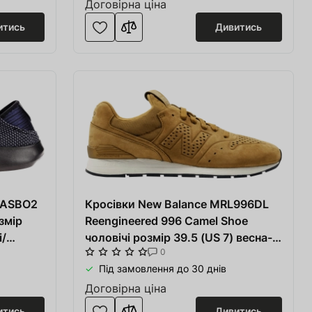
Договірна ціна
итись
Дивитись
OASBO2
Кросівки New Balance MRL996DL
змір
Reengineered 996 Camel Shoe
і/
чоловічі розмір 39.5 (US 7) весна-
0
літо бежеві/білі шкіра/тканина
Під замовлення до 30 днів
Договірна ціна
итись
Дивитись