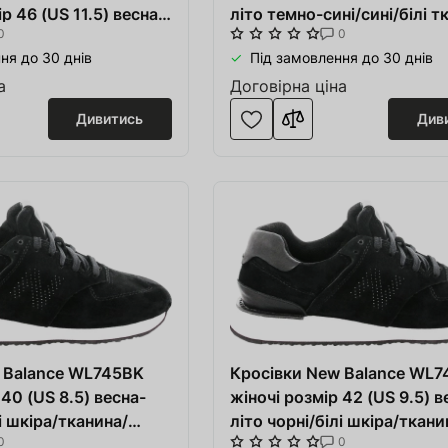
р 46 (US 11.5) весна-
літо темно-сині/сині/білі т
0
0
ілі шкіра/тканина
шкіра
ня до 30 днів
Під замовлення до 30 днів
а
Договірна ціна
Дивитись
Див
 Balance WL745BK
Кросівки New Balance WL
 40 (US 8.5) весна-
жіночі розмір 42 (US 9.5) в
лі шкіра/тканина/
літо чорні/білі шкіра/ткани
0
0
синтетика