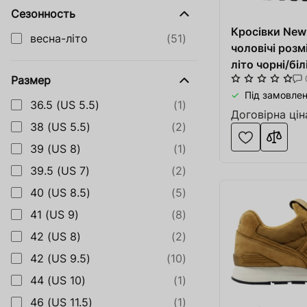
Обладнанн
Сезонность
Придбати сайт
Кросівки Ne
Одежа взу
весна-літо
(51)
Service Apple
чоловічі розмі
Катери та
літо чорні/бі
Інгредієнти для Пива і Віскі
Размер
Солодовні
Під замовлен
36.5 (US 5.5)
(1)
Вироби з 
Договірна цін
38 (US 5.5)
(2)
Обладнанн
39 (US 8)
(1)
Service
39.5 (US 7)
(2)
40 (US 8.5)
(5)
Виробниц
41 (US 9)
(8)
SOFT.ua
42 (US 8)
(2)
Тара та П
42 (US 9.5)
(10)
44 (US 10)
(1)
46 (US 11.5)
(1)