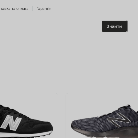
тавка та оплата
Гарантія
Знайти
 та Сидрариї
Брендам
харчування
одильні Горки
ріжджі
 та аксесуари
ство