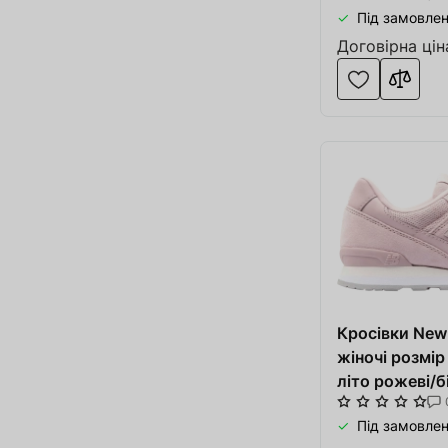
Під замовлен
Договірна цін
Кросівки Ne
жіночі розмір
Товар доданий в 
літо рожеві/б
Під замовлен
В кошику
0
товари(-ів