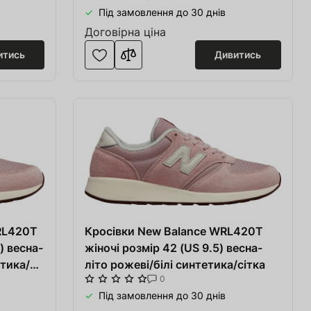
Під замовлення до 30 днів
Договірна ціна
итись
Дивитись
RL420T
Кросівки New Balance WRL420T
) весна-
жіночі розмір 42 (US 9.5) весна-
тика/
літо рожеві/білі синтетика/сітка
0
Під замовлення до 30 днів
Перейти в кошик