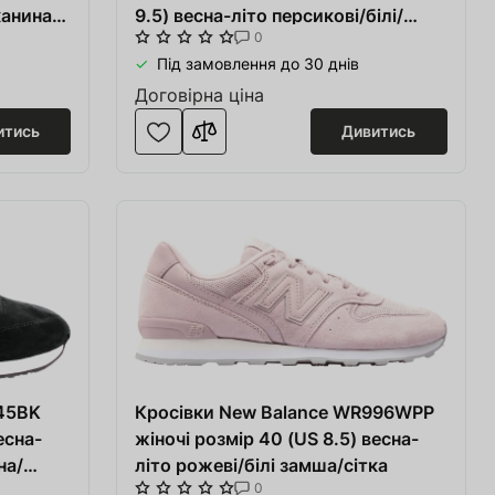
канина/
9.5) весна-літо персикові/білі/
0
блакитні тканина/синтетика
Під замовлення до 30 днів
Договірна ціна
итись
Дивитись
745BK
Кросівки New Balance WR996WPP
есна-
жіночі розмір 40 (US 8.5) весна-
на/
літо рожеві/білі замша/сітка
0