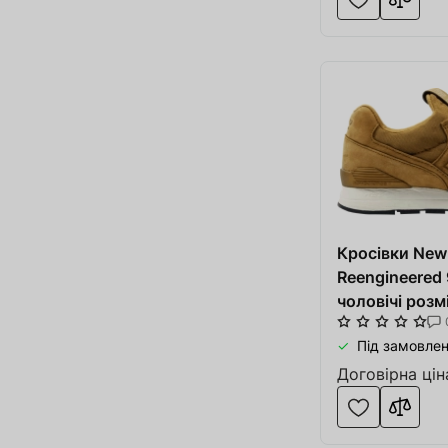
Кросівки New
Reengineered
чоловічі розм
літо бежеві/б
Під замовлен
Договірна цін