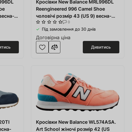
L996DL
Кросівки New Balance MRL996DL
oe
Reengineered 996 Camel Shoe
 весна-
чоловічі розмір 43 (US 9) весна-
0
нина
літо бежеві/білі шкіра/тканина
Під замовлення до 30 днів
Договірна ціна
итись
Дивитись
20TI
Кросівки New Balance WL574ASA.
есна-
Art School жіночі розмір 42 (US