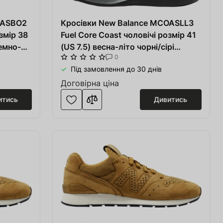
OASBO2
Кросівки New Balance MCOASLL3
змір 38
Fuel Core Coast чоловічі розмір 41
темно-
(US 7.5) весна-літо чорні/сірі
0
тканина/синтетика
Під замовлення до 30 днів
Договірна ціна
итись
Дивитись