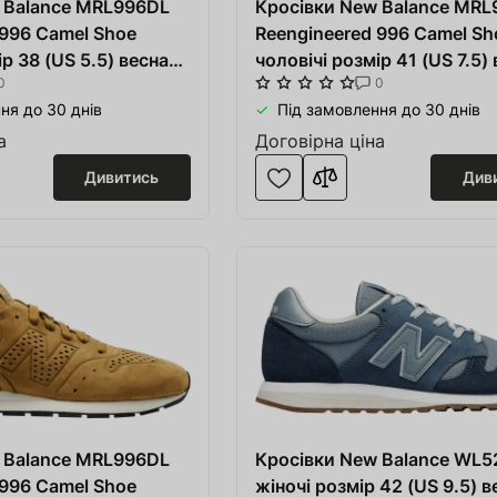
 Balance MRL996DL
Кросівки New Balance MR
 996 Camel Shoe
Reengineered 996 Camel Sh
ір 38 (US 5.5) весна-
чоловічі розмір 41 (US 7.5)
0
0
ілі шкіра/тканина
літо бежеві/білі шкіра/тка
ня до 30 днів
Під замовлення до 30 днів
а
Договірна ціна
Дивитись
Див
 Balance MRL996DL
Кросівки New Balance WL5
 996 Camel Shoe
жіночі розмір 42 (US 9.5) в