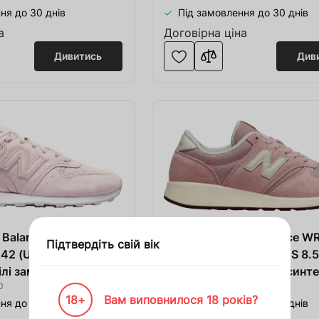
ня до 30 днів
Під замовлення до 30 днів
а
Договірна ціна
Дивитись
Див
Увійти
Зареєструватися
w Balance WR996WPP
Кроссовки New Balance W
Підтвердіть свій вік
 42 (US 9.5) весна-
женские размер 40 (US 8.5
кошик
ілі замша/сітка
лето розовые/белые синте
0
0
сетка
18+
Вам виповнилося 18 років?
ня до 30 днів
Під замовлення до 30 днів
Увійти
) на суму
00 000 ₴