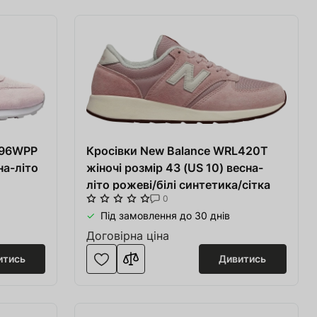
996WPP
Кросівки New Balance WRL420T
на-літо
жіночі розмір 43 (US 10) весна-
літо рожеві/білі синтетика/сітка
0
Під замовлення до 30 днів
Договірна ціна
итись
Дивитись