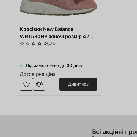
Кросівки New Balance
WRT580HP жіночі розмір 42
(US 9.5) весна-літо рожеві/білі
0
замша/шкіра/тканина
Під замовлення до 30 днів
Договірна ціна
Дивитись
Всі акційні про