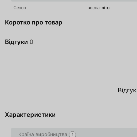
Сезон
весна-літо
Коротко про товар
Відгуки
0
За
Відгук
О
Характеристики
Країна виробництва
?