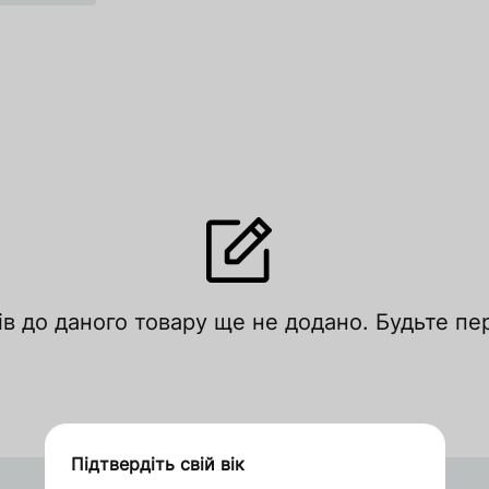
лишити відгук
ів до даного товару ще не додано. Будьте п
цініть за рейтингом
Увійти
Зареєструватися
Підтвердіть свій вік
Дякуємо за замовлення
Китай
Оформити замовлення в 1 клік