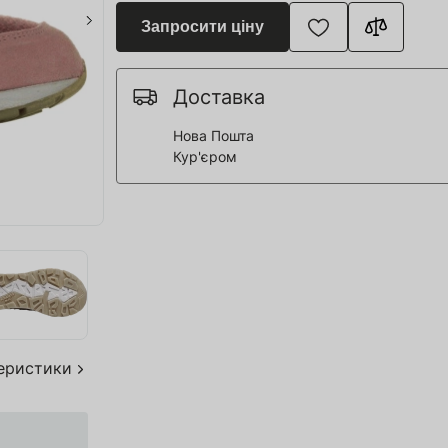
я для Пивоварні
Запросити ціну
ття та спорт
 човни
Доставка
Нова Пошта
Кур'єром
дерева
я HoReCa
тво
акування
теристики