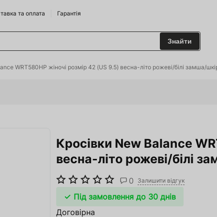
тавка та оплата
Гарантія
Знайти
 та Сидрариї
ance WRT580HP жіночі розмір 42 (US 9.5) весна-літо рожеві/білі замша/шкі
Брендам
харчування
Кросівки New Balance WRT
одильні Горки
весна-літо рожеві/білі з
ріжджі
0
 та аксесуари
Залишити відгук
Під замовлення до 30 днів
ство
Договірна