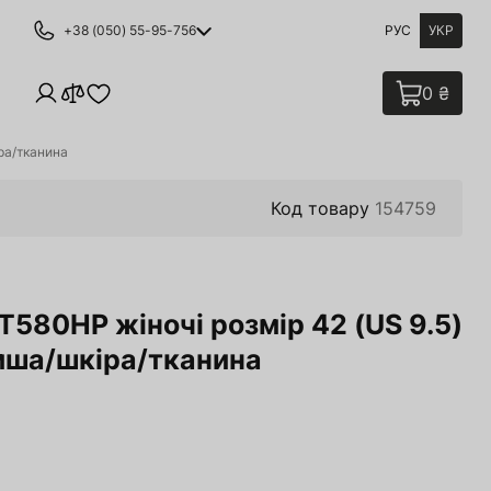
+38 (050) 55-95-756
РУС
УКР
0 ₴
ра/тканина
Код товару
154759
580HP жіночі розмір 42 (US 9.5)
амша/шкіра/тканина