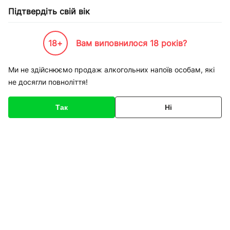
Підтвердіть свій вік
18+
Вам виповнилося 18 років?
Каталог товарів
К-Бренди
Одежа взуття та спорт
Puma
Кросівки Puma 358964-01 
Ми не здійснюємо продаж алкогольних напоїв особам, які
не досягли повноліття!
Код товару
154801
Про товар
Характеристики
Так
Ні
1
/
3