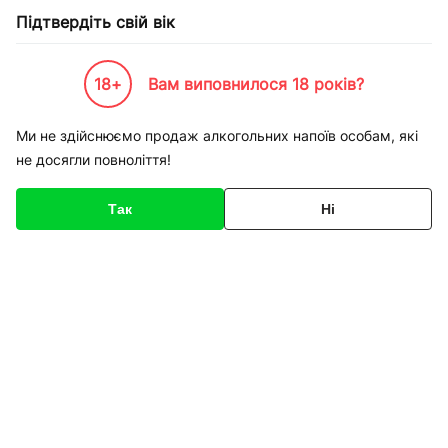
Підтвердіть свій вік
18+
Вам виповнилося 18 років?
Каталог товарів
Food Store
Гастрономія
Ми не здійснюємо продаж алкогольних напоїв особам, які
не досягли повноліття!
Гастрономія
Так
Ні
Сортування
Аджика гостра Ніжин
Ананаси кільцями
450 г
Домашні продукти 580