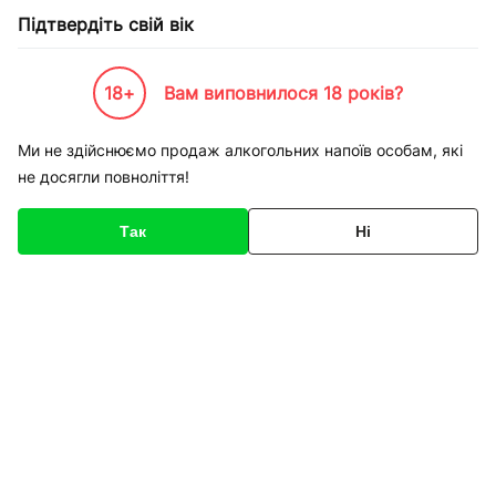
Підтвердіть свій вік
18+
Вам виповнилося 18 років?
Каталог товарів
К-Бренди
Пивоварні та Сидрариї
Zipfer
Ми не здійснюємо продаж алкогольних напоїв особам, які
не досягли повноліття!
Zipfer
Так
Ні
Сортування
Пиво Zipfer Marzen
Пиво Zipfer Original
светлое Зіпфер Марзен
светлое Зіпфер