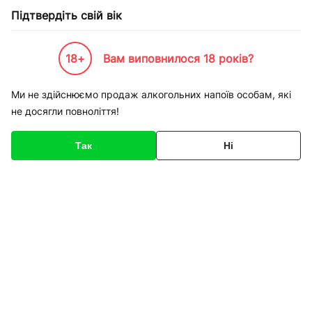
Підтвердіть свій вік
18+
Вам виповнилося 18 років?
Каталог товарів
К-Бренди
Одежа взуття та спорт
New Balance
Кросівки New Bal
Ми не здійснюємо продаж алкогольних напоїв особам, які
не досягли повноліття!
Код товару
154936
Про товар
Характеристики
Так
Ні
1
/
5