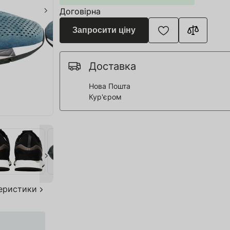
я для Пивоварні
Договірна
ття та спорт
Запросити ціну
 човни
Доставка
дерева
Нова Пошта
Кур'єром
я HoReCa
тво
акування
теристики