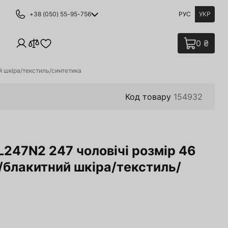
+38 (050) 55-95-756
РУС
УКР
0 ₴
й шкіра/текстиль/синтетика
Код товару
154932
247N2 247 чоловічі розмір 46
й/блакитний шкіра/текстиль/