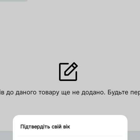
лишити відгук
ів до даного товару ще не додано. Будьте п
цініть за рейтингом
Увійти
Зареєструватися
Підтвердіть свій вік
Дякуємо за замовлення
Оформити замовлення в 1 клік
Запросити ціну
кошик
кошик
Китай