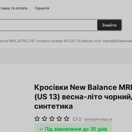
тавка та оплата
Гарантія
Знайти
 та Сидрариї
ance MRL247N2 247 чоловічі розмір 46 (US 13) весна-літо чорний/блакитни
Брендам
харчування
Кросівки New Balance MRL
одильні Горки
(US 13) весна-літо чорни
ріжджі
синтетика
 та аксесуари
0
Залишити відгук
ство
Під замовлення до 30 днів