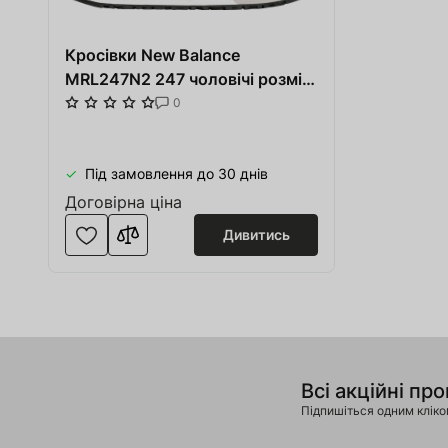
Кросівки New Balance
MRL247N2 247 чоловічі розмір
46 (US 13) весна-літо чорний/
0
блакитний шкіра/текстиль/
синтетика
Під замовлення до 30 днів
Договірна ціна
Дивитись
Всі акційні про
Підпишіться одним клік