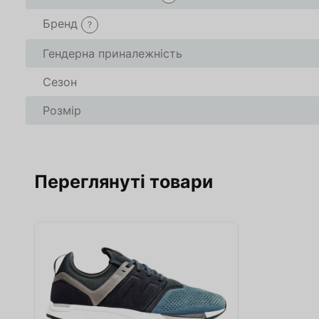
Бренд
?
В кошику
В кошику
0
0
товари(-ів
товари(-ів
Гендерна приналежність
Сезон
Оформити
Оформити
Про
Про
Розмір
Переглянуті товари