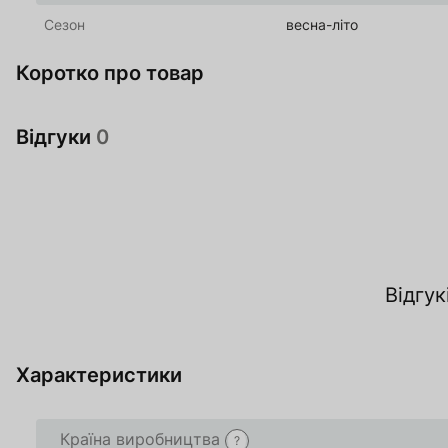
Сезон
весна-літо
Коротко про товар
Відгуки
0
За
Відгук
О
Характеристики
Країна виробництва
Товар доданий в 
Товар доданий в 
?