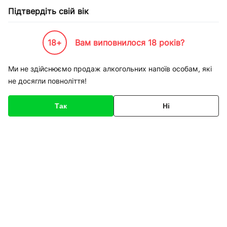
Підтвердіть свій вік
18+
Вам виповнилося 18 років?
Каталог товарів
К-Бренди
Одежа взуття та спорт
New Balance
Кросівки New Bal
Ми не здійснюємо продаж алкогольних напоїв особам, які
не досягли повноліття!
Код товару
154739
Про товар
Характеристики
Так
Ні
1
/
4