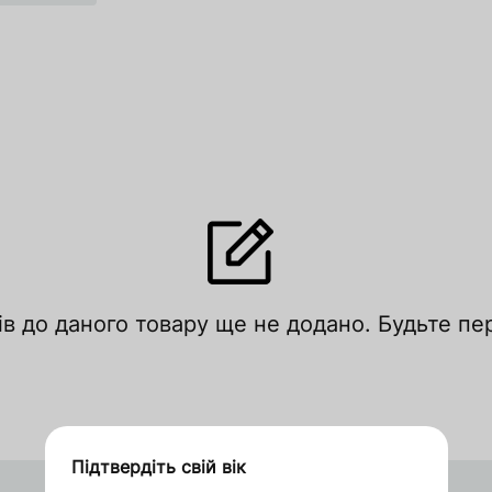
лишити відгук
ів до даного товару ще не додано. Будьте п
цініть за рейтингом
Увійти
Зареєструватися
Підтвердіть свій вік
Дякуємо за замовлення
Індонезія
Оформити замовлення в 1 клік