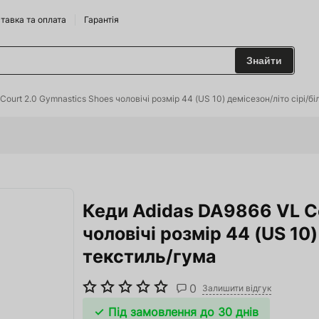
тавка та оплата
Гарантія
Знайти
 та Сидрариї
ourt 2.0 Gymnastics Shoes чоловічі розмір 44 (US 10) демісезон/літо сірі/б
Брендам
харчування
Кеди Adidas DA9866 VL Co
одильні Горки
чоловічі розмір 44 (US 10)
ріжджі
текстиль/гума
 та аксесуари
0
Залишити відгук
ство
Під замовлення до 30 днів