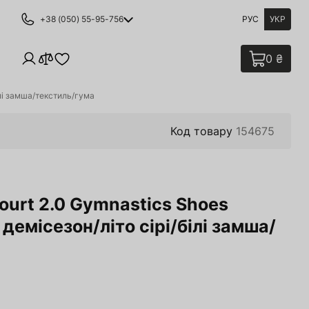
+38 (050) 55-95-756
РУС
УКР
0 ₴
ілі замша/текстиль/гума
Код товару
154675
urt 2.0 Gymnastics Shoes
 демісезон/літо сірі/білі замша/