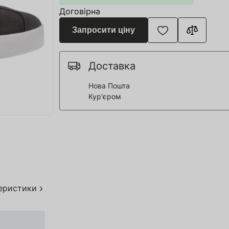
я для Пивоварні
Договірна
ття та спорт
Запросити ціну
 човни
Доставка
дерева
Нова Пошта
Кур'єром
я HoReCa
тво
акування
теристики