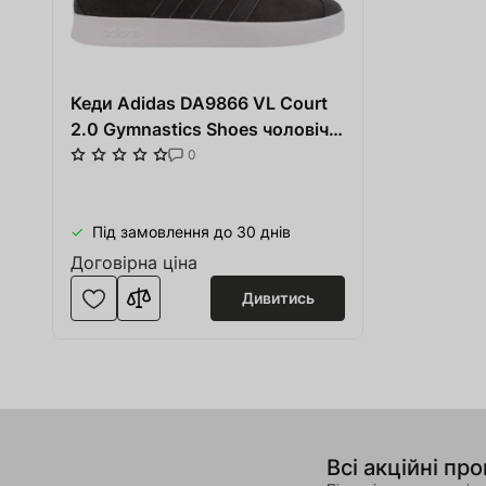
Кеди Adidas DA9866 VL Court
2.0 Gymnastics Shoes чоловічі
розмір 44 (US 10) демісезон/
0
літо сірі/білі замша/текстиль/
гума
Під замовлення до 30 днів
Договірна ціна
Дивитись
Всі акційні про