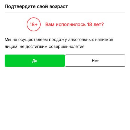
Подтвердите свой возраст
18+
Вам исполнилось 18 лет?
Каталог товаров
К-Бренды
Service
Apple
Ремонт iPhone SE замена корпуса
Мы не осуществляем продажу алкогольных напитков
лицам, не достигшим совершеннолетия!
Код товара
136401
О товаре
Характеристики
Да
Нет
1
/
1