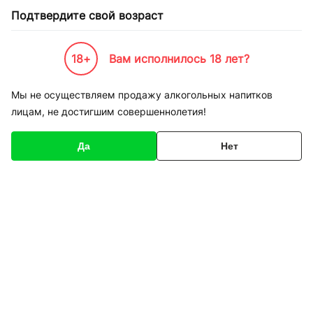
Подтвердите свой возраст
18+
Вам исполнилось 18 лет?
Каталог товаров
К-Бренды
Service
Apple
Ремонт iPhone 4S замена корпуса
Мы не осуществляем продажу алкогольных напитков
лицам, не достигшим совершеннолетия!
Код товара
136446
О товаре
Характеристики
Да
Нет
1
/
1