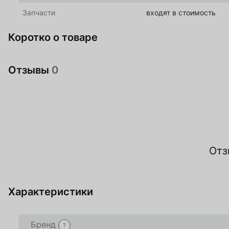
Запчасти
входят в стоимость
Коротко о товаре
Отзывы
0
Ос
Отз
О
Характеристики
Товар добавлен в
Товар добавлен в
Бренд
?