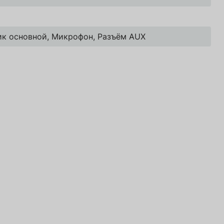
Перейти в корзину
Перейти в корзину
ик основной, Микрофон, Разъём AUX