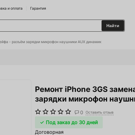
вка и оплата
Гарантия
Найти
 и Сидрарии
ейфа - разъём зарядки микрофон наушники AUX динамик
о Брендам
питания
Ремонт iPhone 3GS замен
лодильные Горки
зарядки микрофон наушн
дрожжи
0
 и аксесуары
Оставить отзыв
Под заказ до 30 дней
ие
Договорная