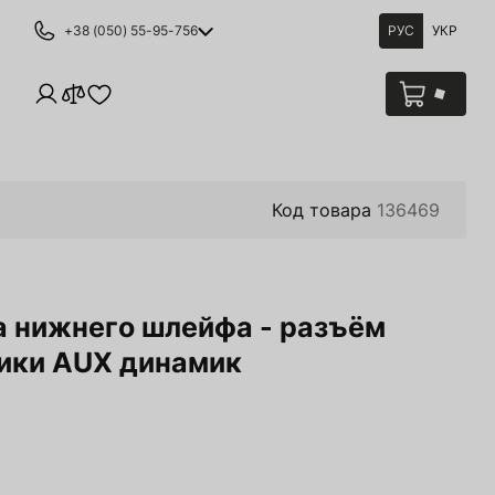
+38 (050) 55-95-756
РУС
УКР
Код товара
136469
а нижнего шлейфа - разъём
ики AUX динамик