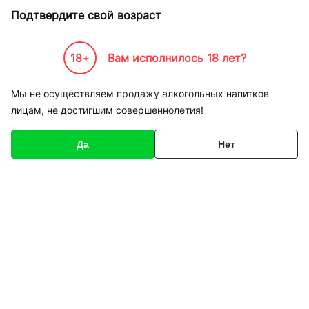
Подтвердите свой возраст
18+
Вам исполнилось 18 лет?
Каталог товаров
К-Бренды
Пивоварни и Сидрарии
Kapuziner
Пиво Kapuziner Раз
Мы не осуществляем продажу алкогольных напитков
лицам, не достигшим совершеннолетия!
Код товара
135691
О товаре
Характеристики
Да
Нет
1
/
1