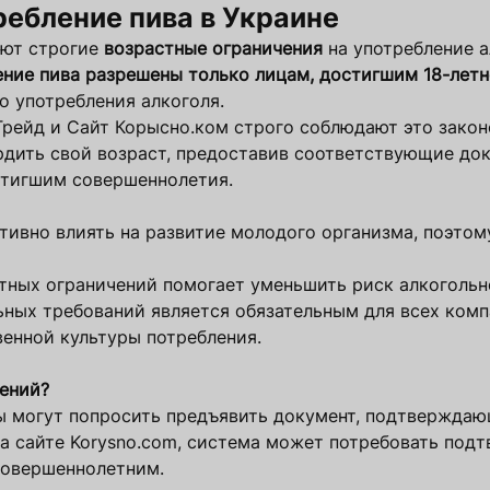
ребление пива в Украине
уют строгие
возрастные ограничения
на употребление а
ние пива разрешены только лицам, достигшим 18-летн
о употребления алкоголя.
рейд и Сайт Корысно.ком строго соблюдают это закон
рдить свой возраст, предоставив соответствующие док
стигшим совершеннолетия.
ативно влиять на развитие молодого организма, поэтом
стных ограничений помогает уменьшить риск алкоголь
льных требований является обязательным для всех ко
енной культуры потребления.
ений?
ры могут попросить предъявить документ, подтверждаю
на сайте Korysno.com, система может потребовать под
совершеннолетним.