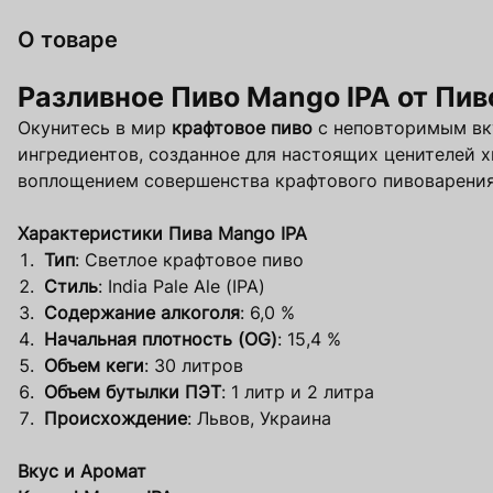
О товаре
Оформить
Оформить
Про
Про
Разливное Пиво Mango IPA от Пи
Окунитесь в мир
крафтовое пиво
с неповторимым в
ингредиентов, созданное для настоящих ценителей х
воплощением совершенства крафтового пивоварения
Характеристики Пива Mango IPA
Тип
: Светлое крафтовое пиво
Стиль
: India Pale Ale (IPA)
Содержание алкоголя
: 6,0 %
Начальная плотность (OG)
: 15,4 %
Объем кеги
: 30 литров
Объем бутылки ПЭТ
: 1 литр и 2 литра
Происхождение
: Львов, Украина
Вкус и Аромат