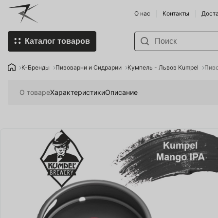
О нас
Контакты
Доста
Каталог товаров
К-Бренды
Пивоварни
К-Бренды
Пивоварни и Сидрарии
Кумпель - Львов Kumpel
Пиво
Купить Пивоварню и
Виноделы
О товаре
Характеристики
Описание
комплектующие
Напитки п
Спорт-товары
Продукты 
Напитки
Умка - Хо
Food Store
Хмеля и 
Organic Farming
Смартфоны
Мобильные гаджеты
Земледел
HoReCa SHOP