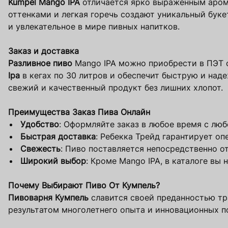
Kumpel Mango IPA
отличается ярко выраженным аром
оттенками и легкая горечь создают уникальный буке
и увлекательное в мире пивных напитков.
Заказ и доставка
Разливное пиво
Mango IPA можно приобрести в ПЭТ о
Ipa
в кегах по 30 литров и обеспечит быструю и наде
свежий и качественный продукт без лишних хлопот.
Преимущества Заказ Пива Онлайн
Удобство
: Оформляйте заказ в любое время с люб
Быстрая доставка
: Ребекка Трейд гарантирует оп
Свежесть
: Пиво поставляется непосредственно от
Широкий выбор
: Кроме Mango IPA, в каталоге вы
Почему Выбирают Пиво От Кумпель?
Пивоварня Кумпель
славится своей преданностью тр
результатом многолетнего опыта и инновационных п