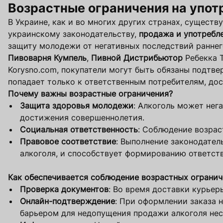
Возрастные ограничения на упот
В Украине, как и во многих других странах, существ
украинскому законодательству,
продажа и употребле
защиту молодежи от негативных последствий раннег
Пивоварня Кумпель
,
Пивной Дистрибьютор
Ребекка Т
Korysno.com, покупатели могут быть обязаны подтве
попадает только к ответственным потребителям, до
Почему важны возрастные ограничения?
Защита здоровья молодежи
: Алкоголь может нег
достижения совершеннолетия.
Социальная ответственность
: Соблюдение возра
Правовое соответствие
: Выполнение законодате
алкоголя, и способствует формированию ответств
Как обеспечивается соблюдение возрастных огранич
Проверка документов
: Во время доставки курье
Онлайн-подтверждение
: При оформлении заказа 
барьером для недопущения продажи алкоголя не