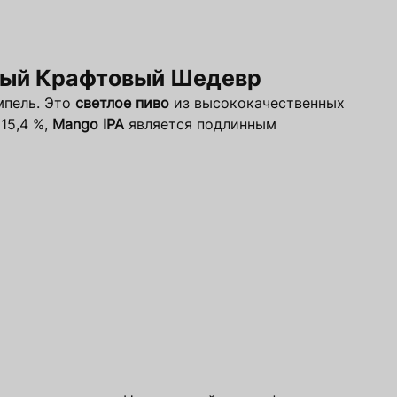
льный Крафтовый Шедевр
мпель. Это
светлое пиво
из высококачественных
15,4 %,
Mango IPA
является подлинным