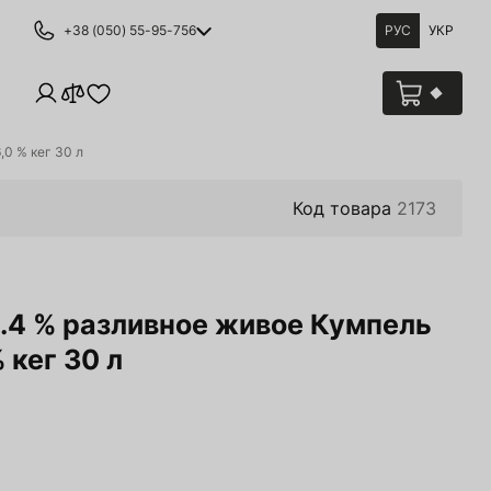
+38 (050) 55-95-756
РУС
УКР
0 % кег 30 л
Код товара
2173
5.4 % разливное живое Кумпель
 кег 30 л