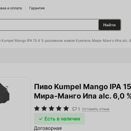
вка и оплата
Гарантия
Найти
 и Сидрарии
 Kumpel Mango IPA 15.4 % разливное живое Кумпель Мира-Манго Ипа alc. 6,
о Брендам
питания
Пиво Kumpel Mango IPA 1
лодильные Горки
Мира-Манго Ипа alc. 6,0 %
дрожжи
1
 и аксесуары
Оставить отзыв
Есть в наличии
ие
Договорная