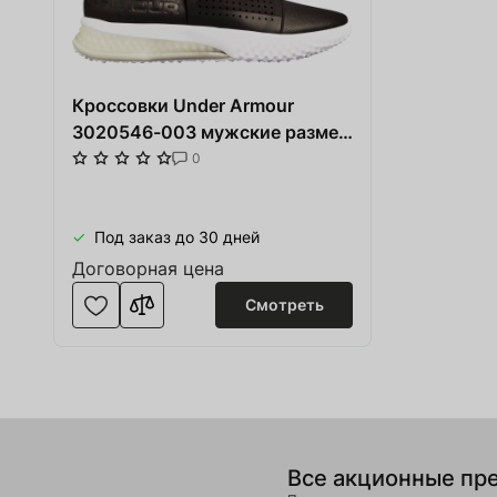
Кроссовки Under Armour
3020546-003 мужские размер
45 (US 11) весна-лето
0
коричневые/белые кожа/
текстиль
Под заказ до 30 дней
Договорная цена
Смотреть
Все акционные пр