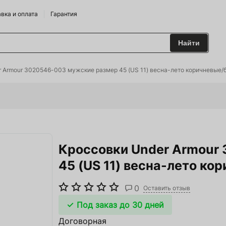
вка и оплата
Гарантия
Найти
 и Сидрарии
r Armour 3020546-003 мужские размер 45 (US 11) весна-лето коричневые/
о Брендам
питания
Кроссовки Under Armour
лодильные Горки
45 (US 11) весна-лето к
дрожжи
0
 и аксесуары
Оставить отзыв
Под заказ до 30 дней
ие
Договорная