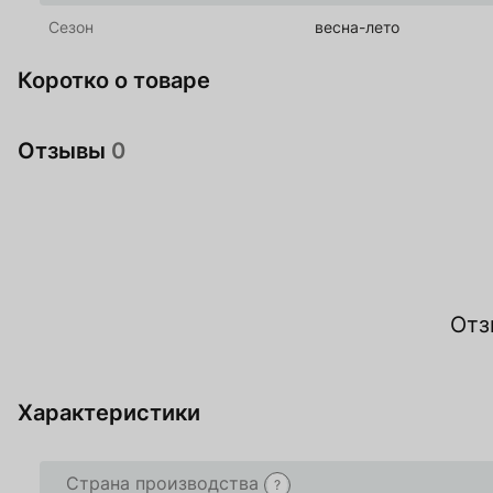
Сезон
весна-лето
Коротко о товаре
Отзывы
0
Ос
Отз
О
Характеристики
Страна производства
?