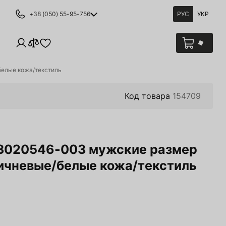
+38 (050) 55-95-756
РУС
УКР
белые кожа/текстиль
Код товара
154709
 3020546-003 мужские размер
оричневые/белые кожа/текстиль