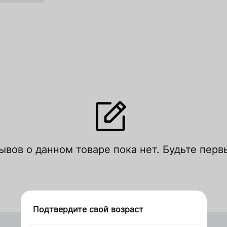
тавить отзыв
ывов о данном товаре пока нет. Будьте перв
цените по рейтингу
Войти
Зарегистрироваться
Подтвердите свой возраст
Спасибо за заказ
Китай
Оформить заказ в 1 клик