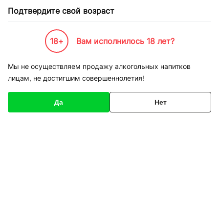
Подтвердите свой возраст
18+
Вам исполнилось 18 лет?
Каталог товаров
К-Бренды
Обувь, одежда и спорт
Puma
Кроссовки Puma 366922-
Мы не осуществляем продажу алкогольных напитков
лицам, не достигшим совершеннолетия!
Код товара
154798
О товаре
Характеристики
Да
Нет
1
/
4