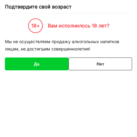
Подтвердите свой возраст
18+
Вам исполнилось 18 лет?
Каталог товаров
К-Бренды
Обувь, одежда и спорт
Kappa
Кроссовки Kappa 3025I
Мы не осуществляем продажу алкогольных напитков
лицам, не достигшим совершеннолетия!
Код товара
154925
О товаре
Характеристики
Да
Нет
1
/
2