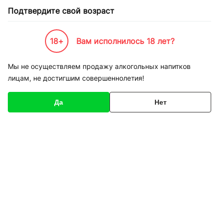
Подтвердите свой возраст
18+
Вам исполнилось 18 лет?
Каталог товаров
К-Бренды
Обувь, одежда и спорт
New Balance
Кроссовки бегов
Мы не осуществляем продажу алкогольных напитков
лицам, не достигшим совершеннолетия!
Код товара
154746
О товаре
Характеристики
Да
Нет
1
/
4