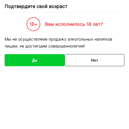
Подтвердите свой возраст
18+
Вам исполнилось 18 лет?
Каталог товаров
К-Бренды
Пивоварни и Сидрарии
Plzensky Prazdroj
Pilsner Urque
Мы не осуществляем продажу алкогольных напитков
лицам, не достигшим совершеннолетия!
Pilsner Urquell
Да
Нет
Фильтры
Сортировка
Пиво Pilsner Urquell
Пиво Pilsner Urquell
светлое 12% 0,5 л
светлое 12% 0,5 л ж/б