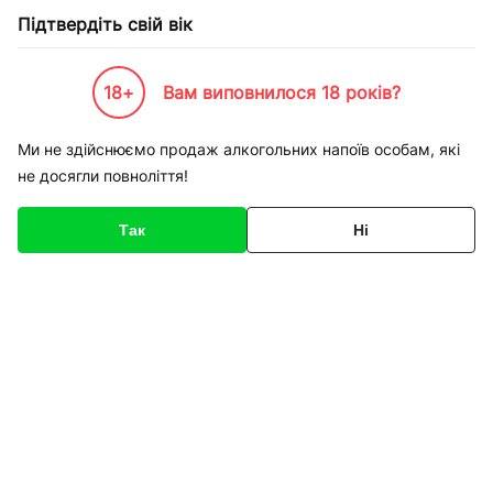
Підтвердіть свій вік
18+
Вам виповнилося 18 років?
Каталог товарів
К-Бренди
Напої по Брендам
Моршинська
Вода Моршинська міне
Ми не здійснюємо продаж алкогольних напоїв особам, які
не досягли повноліття!
Код товару
135712
Про товар
Характеристики
Так
Ні
1
/
1