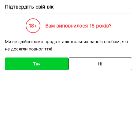
Підтвердіть свій вік
18+
Вам виповнилося 18 років?
Каталог товарів
К-Бренди
Пивоварні та Сидрариї
Bakalář
Пиво Bakalar Розливне
Ми не здійснюємо продаж алкогольних напоїв особам, які
не досягли повноліття!
Код товару
135645
Про товар
Характеристики
Так
Ні
1
/
1