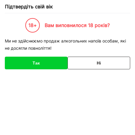
Підтвердіть свій вік
18+
Вам виповнилося 18 років?
Каталог товарів
К-Бренди
Напої по Брендам
Миргородська
Вода Миргородська 
Ми не здійснюємо продаж алкогольних напоїв особам, які
не досягли повноліття!
Код товару
135704
Про товар
Характеристики
Так
Ні
1
/
1