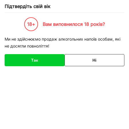
Підтвердіть свій вік
18+
Вам виповнилося 18 років?
Каталог товарів
К-Бренди
Service
Apple
Ремонт iPhone 5C заміна бокового шлейф
Ми не здійснюємо продаж алкогольних напоїв особам, які
не досягли повноліття!
Код товару
136430
Про товар
Характеристики
Так
Ні
1
/
1