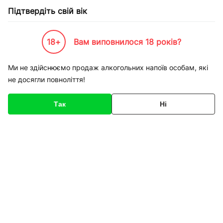
Підтвердіть свій вік
18+
Вам виповнилося 18 років?
Каталог товарів
К-Бренди
Пивоварні та Сидрариї
Волинський Бровар
Пиво Воли
Ми не здійснюємо продаж алкогольних напоїв особам, які
не досягли повноліття!
Код товару
136573
Про товар
Характеристики
Так
Ні
1
/
1